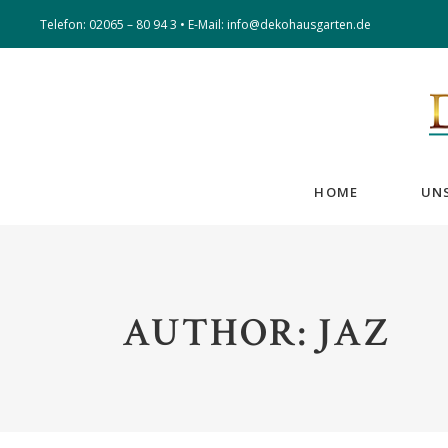
Telefon:
02065 – 80 94 3
• E-Mail:
info@dekohausgarten.de
HOME
UN
AUTHOR: JAZ