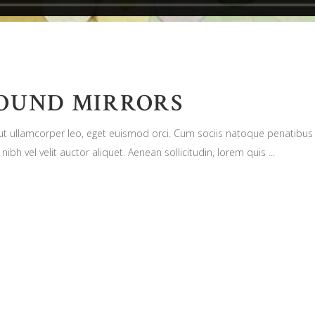
ROUND MIRRORS
n ut ullamcorper leo, eget euismod orci. Cum sociis natoque penatibus
nibh vel velit auctor aliquet. Aenean sollicitudin, lorem quis