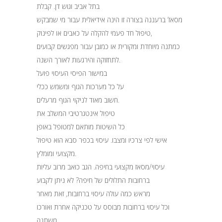
בתל אביב וגוש דן. קבלת
מסאז’ ברעננה בצורה זו הינה אידיאלית עבור מי שמבקש
טיפול חד פעמי להקלה על כאבים או לפינוק,
כמתנה מיוחדת ומקורית או כמובן עבור מפגשים קבועים
לתחזוקה והירגעות לאורך השנה.
במישור הפיסי העיסוי פועל
על כל מערכות הגוף ומשמש ככלי
חשוב מאוד לניקוי הגוף מרעלים.
טיפול אינטגרטיבי המשלב את
כל השיטות מותאם למטופל באופן
אישי לפי צרכיו ומצבו. עיסוי בכפר סבא הוא טיפול
מקצועי ומומלץ.
עיסוי/מסאז מקצועי בחיפה. הגב כואב מרוב עליות
ברחובות התלולים של חיפה? לא ניתן לקבוע
מראש כמה עולה עיסוי ברחובות, זאת מאחר
וכל עיסוי ברחובות מבוסס על טכניקה אחרת ואורכו
משתנה.