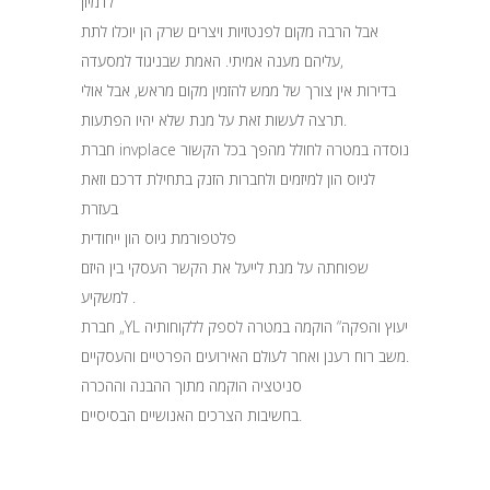
לדמיון
אבל הרבה מקום לפנטזיות ויצרים שרק הן יוכלו לתת
עליהם מענה אמיתי. האמת שבניגוד למסעדה,
בדירות אין צורך של ממש להזמין מקום מראש, אבל אולי
תרצה לעשות זאת על מנת שלא יהיו הפתעות.
חברת invplace נוסדה במטרה לחולל מהפך בכל הקשור
לגיוס הון למיזמים ולחברות הזנק בתחילת דרכם וזאת
בעזרת
פלטפורמת גיוס הון ייחודית
שפוחתה על מנת לייעל את הקשר העסקי בין היזם
למשקיע .
חברת „YL יעוץ והפקה“ הוקמה במטרה לספק ללקוחותיה
משב רוח רענן ואחר לעולם האירועים הפרטיים והעסקיים.
סניטציה הוקמה מתוך ההבנה וההכרה
בחשיבות הצרכים האנושיים הבסיסיים.