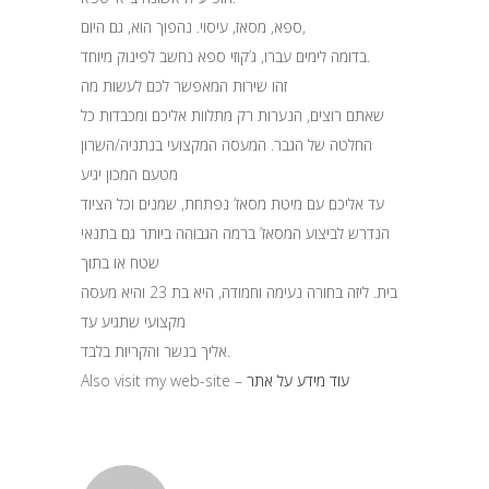
ספא, מסאז, עיסוי. נהפוך הוא, גם היום,
בדומה לימים עברו, ג’קוזי ספא נחשב לפינוק מיוחד.
זהו שירות המאפשר לכם לעשות מה
שאתם רוצים, הנערות רק מתלוות אליכם ומכבדות כל
החלטה של הגבר. המעסה המקצועי בנתניה/השרון
מטעם המכון יגיע
עד אליכם עם מיטת מסאז’ נפתחת, שמנים וכל הציוד
הנדרש לביצוע המסאז’ ברמה הגבוהה ביותר גם בתנאי
שטח או בתוך
בית. ליזה בחורה נעימה וחמודה, היא בת 23 והיא מעסה
מקצועי שתגיע עד
אליך בנשר והקריות בלבד.
Also visit my web-site –
עוד מידע על אתר