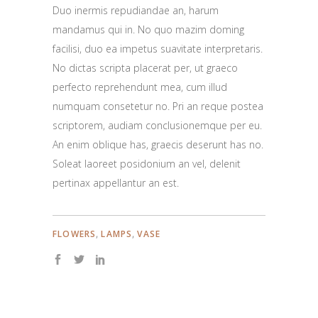
Duo inermis repudiandae an, harum
mandamus qui in. No quo mazim doming
facilisi, duo ea impetus suavitate interpretaris.
No dictas scripta placerat per, ut graeco
perfecto reprehendunt mea, cum illud
numquam consetetur no. Pri an reque postea
scriptorem, audiam conclusionemque per eu.
An enim oblique has, graecis deserunt has no.
Soleat laoreet posidonium an vel, delenit
pertinax appellantur an est.
,
,
FLOWERS
LAMPS
VASE