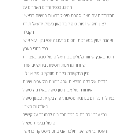
הילינג בכפר ורדים מאמרים על
התמודדות עם מצבי סטרס טיפול בבעיות רגשיות בראשון
לציון חיפוש זוגיות טיפול בדיכאון בעמק יזרעאל תורת
הקבלה
ואהבה ייעוץ במערכות יחסים ברעננה יוסי גולן ייעוץ אישי
בכל רחבי הארץ
חוסר באבץ שחזור גלגולים בכרמיאל טיפול טבעי בעצירות
שחרור מדאגות וחסימות בירושלים שרה
גרין מתקשרת בקרית מוצקין טיפול און ליין
נדרים איל רקט המלצות אסטרולוגיה מזל אריה שיטת
איורוודה מזל אברמסון טיפול באלרגיה טיפול
במחלות כלי דם בנתניה פסיכותרפיה בקרית טבעון טיפול
באלרגיות בשרון
נתי עברון כתובת סירפד הכדורים להתגבר על קשיים
טיפול בבעיות משקל
ודיאטה בראש העין חילבה אבי בחט מיסטיקה בראשון