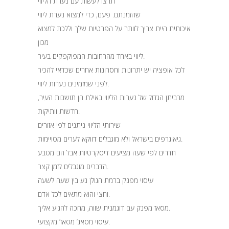
תרצו לעשות עם נערת הליווי
שהזמנתם. פעם, כדי למצוא נערת ליווי
איכותית היית צריך לוותר על הפרטיות שלך וללכת למצוא
מכון
ליווי באחד מהרחובות המפוקפקים בעיר.
לכל אופציה יש יתרונות וחסרונות אחרים שכדאי להכיר
לפני שמזמינים נערות ליווי.
מרביתן הגדול של נערות הליווי באילת הן תושבות העיר,
חדשות וותיקות.
שירותי הליווי ניתנים לפי אזורים
גיאוגרפים בישראל ולא מוגבלים דווקא לערים מסויימות.
חדרים לפי שעה מציעים דיסקרטיות אבל הם מטבע
הדברים מוגבלים לזמן קצר.
עיסוי מפנק ברמת הגולן נע בין שעה לשעה
וחצי והוא מתאים לכל אדם.
מסאז מפנק עם דוגמנית שווה, מחכה להגיע אליך.
עיסוי מסאג‘ מסאז‘ מקצועי.