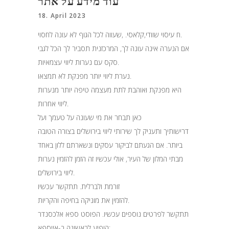
עוד מידע על אתר
18. April 2023
ח עיסוי שוודי,קלאסי. ,שעווה לכל הגוף לא עונה לחסוי.
אם הנערה אינה עונה לך, המרכזנית תסביר לך הכל לגבי
סקס עם נערות ליווי עצמאיות.
נערת ליווי יותר מפנקת לא תמצאו.
היא מפנקת ואוהבת לתת מעצמה טיפה יותר מנערות
ליווי אחרות.
כאן תבחר את מי שעונה על טעמך ועל
דרישותיך ותעניק לך שירותי ליווי בירושלים בצורה הטובה
ביותר. אם הגעתם לביקור עסקים ונשארתם ללון באחד
מבתי המלון של העיר, אולי עכשיו זה הזמן להזמין נערות
ליווי בירושלים.
זורמת ולברלית. תתקשר עכשיו
להזמין את מוניקה בחיפה והקריות.
תתקשר לפרטים נוספים עכשיו. הפוסט ספא אלכסנדר
הופיע לראשונה ב-אייספא: