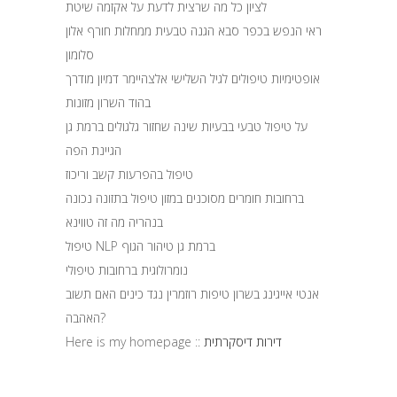
לציון כל מה שרצית לדעת על אקזמה שיטת
ראי הנפש בכפר סבא הגנה טבעית ממחלות חורף אלון
סלומון
אופטימיות טיפולים לגיל השלישי אלצהיימר דמיון מודרך
בהוד השרון מזונות
על טיפול טבעי בבעיות שינה שחזור גלגולים ברמת גן
הגיינת הפה
טיפול בהפרעות קשב וריכוז
ברחובות חומרים מסוכנים במזון טיפול בתזונה נכונה
בנהריה מה זה טווינא
טיפול NLP ברמת גן טיהור הגוף
נומרולוגית ברחובות טיפולי
אנטי אייגינג בשרון טיפות רוזמרין נגד כינים האם תשוב
האהבה?
Here is my homepage ::
דירות דיסקרתית