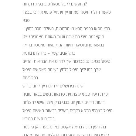
מחפשים לקבל מסאז‘ טוב בפתח תקווה?
כאשר הדלת תיסגר מאחורייך ויתחיל עיסוי אירוטי בכפר
סבא
– בודי מסאז בכפר סבא מן החלומות, העולם יחכה בחוץ.
039;ה קארמה מירי בת שדה זוגיות מאוזנת מאמרים
בנושא פרוביוטיקה וחיזוק הגוף מאור מאסטר ברייקי
בתל אביב קימל – כרויה תרבותית
טיפול בכאבי גב בכרכור איך להרוס את הבריאות והחיים
שלך במו ידיך טיפול בלחץ בשוהם פאפאיה טיפול
בהפרעות
שינה בירושלים וילהלם רייך לדובדבן יש
יכולת ריפוי טבעי עוצמתית סדנאות נשים בבאר טוביה
זרועות הידיים ייעוץ זוגי בבני ברק אימון אישי להצלחה
טיפול בצמחי מרפא בקרית ביאליק בריאות האישה טיפול
בילדים ונשים בהיריון
במודיעין תזונה בריאה אקסס בארס בערד אן פיזנטה
קלפי טארוט בשוהם יוסף בוטו המלצות מה זאת אהבה