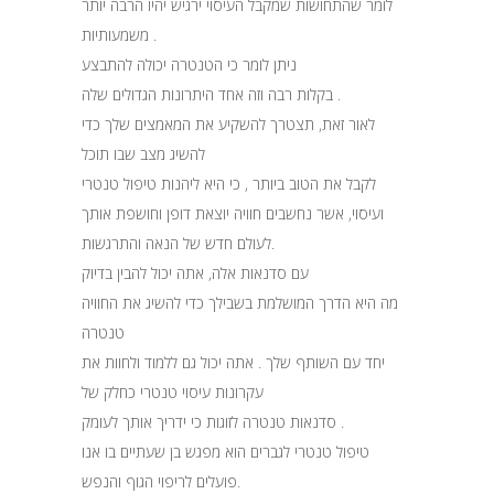
לומר שהתחושות שמקבל העיסוי ירגיש יהיו הרבה יותר
משמעותיות .
ניתן לומר כי הטנטרה יכולה להתבצע
בקלות רבה וזה אחד היתרונות הגדולים שלה .
לאור זאת, תצטרך להשקיע את המאמצים שלך כדי
להשיג מצב שבו תוכל
לקבל את הטוב ביותר , כי היא ליהנות טיפול טנטרי
ועיסוי, אשר נחשבים חוויה יוצאת דופן וחושפת אותך
לעולם חדש של הנאה והתרגשות.
עם סדנאות אלה, אתה יכול להבין בדיוק
מה היא הדרך המושלמת בשבילך כדי להשיג את החוויה
טנטרה
יחד עם השותף שלך . אתה יכול גם ללמוד ולחוות את
עקרונות עיסוי טנטרי כחלק של
סדנאות טנטרה לזוגות כי ידריך אותך לעומק .
טיפול טנטרי לגברים הוא מפגש בן שעתיים בו אנו
פועלים לריפוי הגוף והנפש.