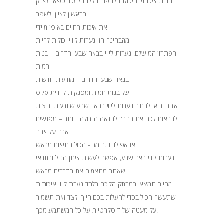
דירות איכותיות יכולות להפוך בקלות למכון ספא מפנק
בראשון לציון ולשפר
את איכות החיים באופן מיידי.
מהבחינה הזו נערות ליווי יכולות להיות
הפתרון המושלם. נערות ליווי בבאר שבע והדרום – בנות
חמות
בבאר שבע והדרום – מודעות חדשות
של בנות חמות ומפנקות לחווית סקס
אדיר. בואו לבחור נערות ליווי בבאר שבע שיודעות ורוצות
להראות לכם את הדרך להנאה הגדולה ביותר – מפגשים
אחד על אחד
או אפילו יותר מזה- הכול בתיאום מראש.
נערות ליווי באר שבע, אפשר לעשות איתן הכול ובתנאי
שאתם מתאמים את הדברים מראש.
מהיום תמצאו במרחק הליכה בלבד נערת ליווי איכותית
שתעשה הכול בכדי להעלות בכם חיוך ולצד זאת תשמור
על מעטה של דיסקרטיות על כל המשתמע מכך.