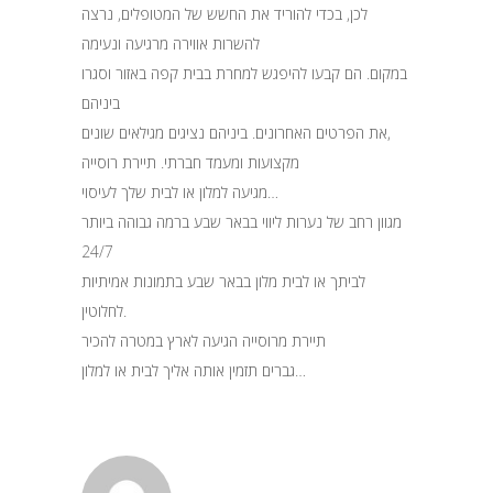
לכן, בכדי להוריד את החשש של המטופלים, נרצה
להשרות אווירה מרגיעה ונעימה
במקום. הם קבעו להיפגש למחרת בבית קפה באזור וסגרו
ביניהם
את הפרטים האחרונים. ביניהם נציגים מגילאים שונים,
מקצועות ומעמד חברתי. תיירת רוסייה
מגיעה למלון או לבית שלך לעיסוי…
מגוון רחב של נערות ליווי בבאר שבע ברמה גבוהה ביותר
24/7
לביתך או לבית מלון בבאר שבע בתמונות אמיתיות
לחלוטין.
תיירת מרוסייה הגיעה לארץ במטרה להכיר
גברים תזמין אותה אליך לבית או למלון…