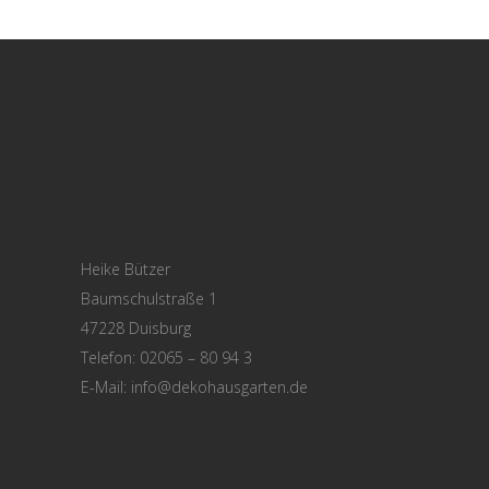
Heike Bützer
Baumschulstraße 1
47228 Duisburg
Telefon: 02065 – 80 94 3
E-Mail:
info@dekohausgarten.de